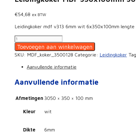
€
54,68
ex BTW
Leidingkoker mdf v313 6mm wit 6x350x100mm lengt
Leidingkoker
MDF
Toevoegen aan winkelwagen
350x100mm
SKU:
MDF_koker_3500128
Categorie:
Leidingkoker
Ta
3050mm
Aanvullende informatie
aantal
Aanvullende informatie
Afmetingen
3050 × 350 × 100 mm
Kleur
wit
Dikte
6mm