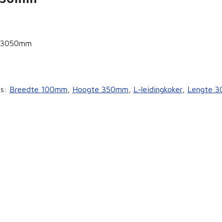
e 3050mm
gs:
Breedte 100mm
,
Hoogte 350mm
,
L-leidingkoker
,
Lengte 