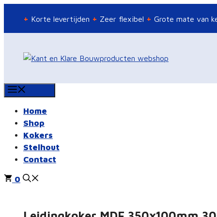
Ga
Korte levertijden
Zeer flexibel
Grote mate van k
naar
de
inhoud
Menu
Home
Shop
Kokers
Stelhout
Contact
0
Leidingkoker MDF 350x100mm 