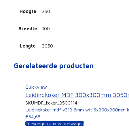
Hoogte
350
Breedte
100
Lengte
3050
Gerelateerde producten
Quickview
Leidingkoker MDF 300x300mm 305
SKU
MDF_koker_3500114
Leidingkoker mdf v313 6mm wit 6x300x300mm 
€54,68
Toevoegen aan winkelwagen