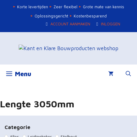
Ga
Korte levertijden
Zeer flexibel
Grote mate van kennis
naar
Oplossingsgericht
Kostenbesparend
de
ACCOUNT AANMAKEN
INLOGGEN
inhoud
Menu
Lengte 3050mm
Categorie
Alles
Leidingkoker
Stelhout