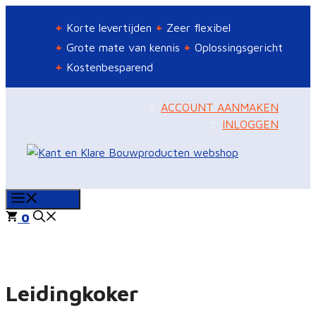
Ga
Korte levertijden
Zeer flexibel
naar
de
Grote mate van kennis
Oplossingsgericht
inhoud
Kostenbesparend
ACCOUNT AANMAKEN
INLOGGEN
Menu
0
Leidingkoker