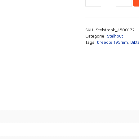
Stelstrook
gegrond
15x195mm
lengte
SKU:
Stelstrook_4500172
3050mm
Categorie:
Stelhout
aantal
Tags:
breedte 195mm
,
Dik