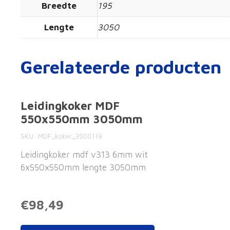
Breedte
195
Lengte
3050
Gerelateerde producten
Leidingkoker MDF
550x550mm 3050mm
SKU
MDF_koker_3500119
Leidingkoker mdf v313 6mm wit
6x550x550mm lengte 3050mm
€98,49