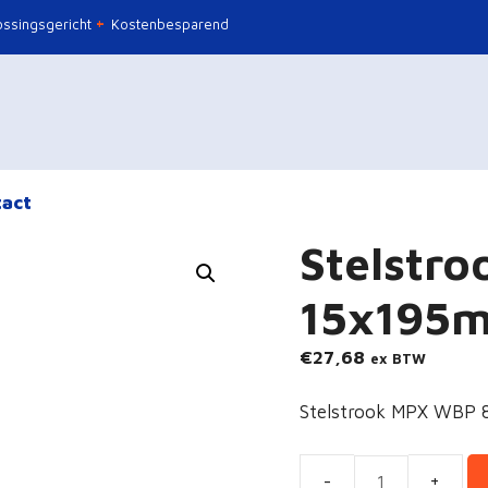
ssingsgericht
Kostenbesparend
act
Stelstro
15x195
€
27,68
ex BTW
Stelstrook MPX WBP