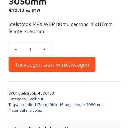
3050mm
€
16,13
ex BTW
Stelstrook MPX WBP 80mu gegrond 15x117mm
lengte 3050mm
Stelstrook
gegrond
Toevoegen aan winkelwagen
15x117mm
lengte
3050mm
aantal
SKU:
Stelstrook_4500168
Categorie:
Stelhout
Tags:
breedte 117mm
,
Dikte 15mm
,
Lengte 3050mm
,
Materiaal multiplex