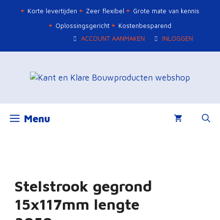
Ga
Korte levertijden
Zeer flexibel
Grote mate van kennis
naar
Oplossingsgericht
Kostenbesparend
de
ACCOUNT AANMAKEN
INLOGGEN
inhoud
Menu
Stelstrook gegrond
15x117mm lengte