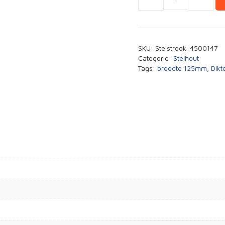
Stelstrook
gegrond
12x125mm
lengte
SKU:
Stelstrook_4500147
3050mm
Categorie:
Stelhout
aantal
Tags:
breedte 125mm
,
Dik