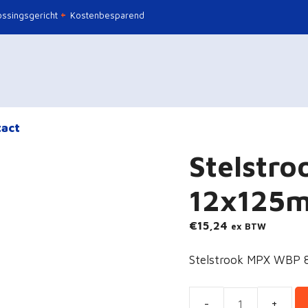
ssingsgericht
Kostenbesparend
act
Stelstro
12x125
€
15,24
ex BTW
Stelstrook MPX WBP