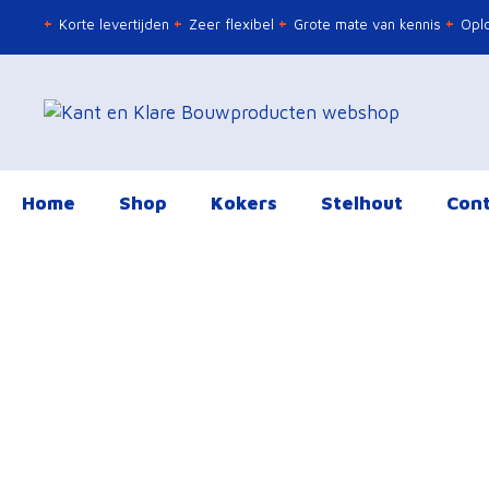
Ga
Korte levertijden
Zeer flexibel
Grote mate van kennis
Oplo
naar
de
inhoud
Home
Shop
Kokers
Stelhout
Cont