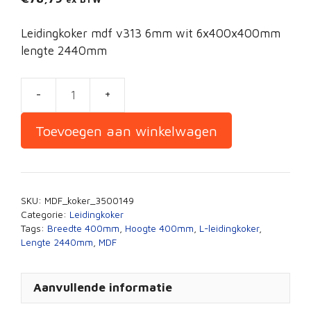
Leidingkoker mdf v313 6mm wit 6x400x400mm
lengte 2440mm
Leidingkoker
MDF
Toevoegen aan winkelwagen
400x400mm
2440mm
aantal
SKU:
MDF_koker_3500149
Categorie:
Leidingkoker
Tags:
Breedte 400mm
,
Hoogte 400mm
,
L-leidingkoker
,
Lengte 2440mm
,
MDF
Aanvullende informatie