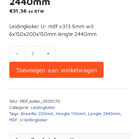
2440mm
€
51,36
ex BTW
Leidingkoker U- mdf v313 6mm wit
6x150x200x150mm lengte 2440mm
Leidingkoker
MDF
Toevoegen aan winkelwagen
150x200x150mm
2440mm
aantal
SKU:
MDF_koker_3500170
Categorie:
Leidingkoker
Tags:
Breedte 200mm
,
Hoogte 150mm
,
Lengte 2440mm
,
MDF
,
U-leidingkoker