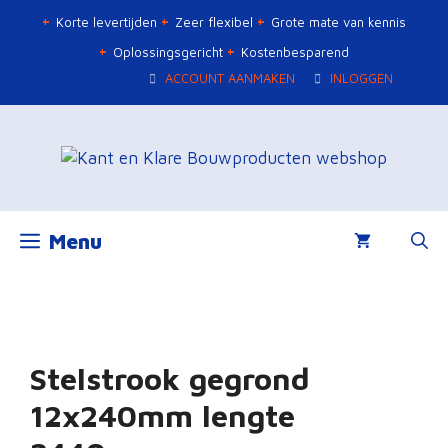
Ga
Korte levertijden
Zeer flexibel
Grote mate van kennis
naar
Oplossingsgericht
Kostenbesparend
de
ACCOUNT AANMAKEN
INLOGGEN
inhoud
Menu
Stelstrook gegrond
12x240mm lengte