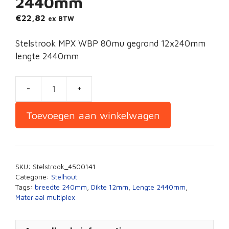
2440mm
€
22,82
ex BTW
Stelstrook MPX WBP 80mu gegrond 12x240mm
lengte 2440mm
Stelstrook
gegrond
Toevoegen aan winkelwagen
12x240mm
lengte
2440mm
aantal
SKU:
Stelstrook_4500141
Categorie:
Stelhout
Tags:
breedte 240mm
,
Dikte 12mm
,
Lengte 2440mm
,
Materiaal multiplex